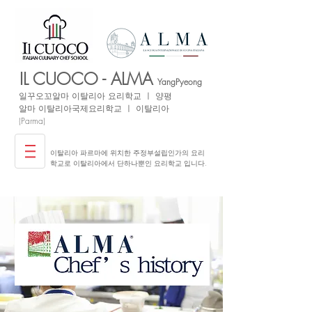
IL CUOCO - ALMA
YangPyeong
일꾸오꼬
알마 이탈리아
요리학교 ㅣ 양평
​알마 이탈리아국제요리학교 ㅣ 이탈리아
(Parma)
이탈리아 파르마에 위치한 주정부설립인가의 요리
학교로 이탈리아에서 단하나뿐인 요리학교 입니다.