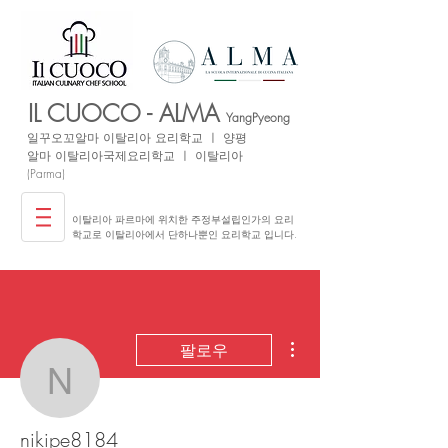
IL CUOCO - ALMA
YangPyeong
일꾸오꼬
알마 이탈리아
요리학교 ㅣ 양평
​알마 이탈리아국제요리학교 ㅣ 이탈리아
(Parma)
이탈리아 파르마에 위치한 주정부설립인가의 요리
학교로 이탈리아에서 단하나뿐인 요리학교 입니다.
더보기
팔로우
nikipe8184
nikipe8184