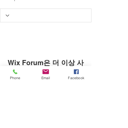
Wix Forum은 더 이상 사
용할 수 없습니다
Phone
Email
Facebook
이 애플리케이션은 중단되었습니다. 커
뮤니티 앱이 필요하시면 Wix Groups를
이용해 주세요.
1999년 개교
일꾸오꼬알마 이탈리아 국제요리학교 ㅣ IL CUOCO ALMA
​경기도 양평군 옥천면 향교길 45번길 16 가동 1층 ㅣ 16, Hyanggyo-gil
45beon-gil, Okcheon-myeon, Yangpyeong-gun, Gyeonggi-do, Republic of