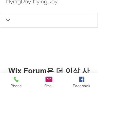
FlyingDay FlyingDay
Wix Forum은 더 이상 사
용할 수 없습니다
Phone
Email
Facebook
이 애플리케이션은 중단되었습니다. 커
뮤니티 앱이 필요하시면 Wix Groups를
이용해 주세요.
1999년 개교
일꾸오꼬알마 이탈리아 국제요리학교 ㅣ IL CUOCO ALMA
​경기도 양평군 옥천면 향교길 45번길 16 가동 1층 ㅣ 16, Hyanggyo-gil