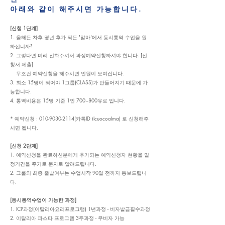
아래와 같이 해주시면 가능합니
다.
[신청 1단
계]
1. 올해든 차후 몇년 후가 되든 '알마'에서 동시통역 수업을 원
하십니까?
2. 그렇다면 미리 전화주셔서 과정예약신청하셔야 합니다. [신
청서 제출]
무조건 예약신청을 해주시면 인원이 모여집니다.
3. 최소 15명이 되어야 1그룹(CLASS)가 만들어지기 때문에 가
능합니다.
4. 통역비용은 15명 기준 1인
700~800유로
입니다.
* 예약신청 : 010-9030-2114(카
톡ID ilcuocoalma) 로 신청해주
시면 됩니다.
[신청 2단계]
1. 예약신청을 완료하신분에게 추가되는 예약신청자 현황을 일
정기간을 주기로 문자로 알려드립니다.
2. 그룹의 최종 출발여부는 수업시작 90일 전까지 통보드립니
다.
[동시통역수업이 가능한 과정]
1. ICP과정(이탈리아요리프로그램) 1년과정 - 비자발급필수과정
2. 이탈리아 파스타 프로
그램 3주과정 - 무비자 가능