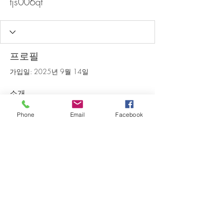
tjs006qt
프로필
가입일: 2025년 9월 14일
소개
0
개의 좋아요
0
개의 댓글
Phone
Email
Facebook
0
개의 베스트 답변
Hiroshima escorts
1999년 개교
일꾸오꼬알마 이탈리아 국제요리학교 ㅣ IL CUOCO ALMA
​경기도 양평군 옥천면 향교길 45번길 16 가동 1층 ㅣ 16, Hyanggyo-gil
45beon-gil, Okcheon-myeon, Yangpyeong-gun, Gyeonggi-do, Republic of
Korea
대표전화: TEL. 031.771.2225 MO. 010.9030.2114 (전화를 받지
않을시 문자주시면 확인후 전화드립니다). 카카오톡 ID : ilcuocoalma
FAX
:
031.771.2225