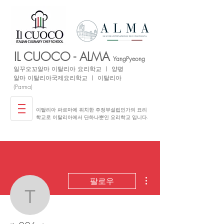
IL CUOCO - ALMA
YangPyeong
일꾸오꼬
알마 이탈리아
요리학교 ㅣ 양평
​알마 이탈리아국제요리학교 ㅣ 이탈리아
(Parma)
이탈리아 파르마에 위치한 주정부설립인가의 요리
학교로 이탈리아에서 단하나뿐인 요리학교 입니다.
더보기
팔로우
tjs006qt